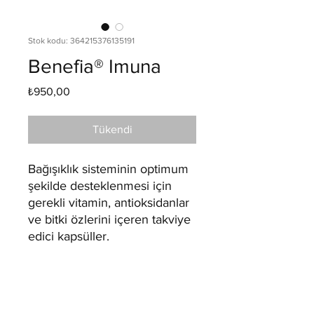
Stok kodu: 364215376135191
Benefia® Imuna
Fiyat
₺950,00
Tükendi
Bağışıklık sisteminin optimum
şekilde desteklenmesi için
gerekli vitamin, antioksidanlar
ve bitki özlerini içeren takviye
edici kapsüller.
ÜRÜN BİLGİLERİ
Benefia® Imuna, bağışıklık sistemini